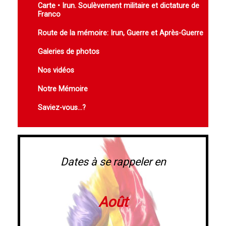
Carte • Irun. Soulèvement militaire et dictature de
Franco
Route de la mémoire: Irun, Guerre et Après-Guerre
Galeries de photos
Nos vidéos
Notre Mémoire
Saviez-vous...?
Dates à se rappeler en
Août