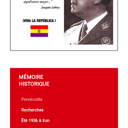
MÉMOIRE
HISTORIQUE
Persécutés
Recherches
Été 1936 à Irun