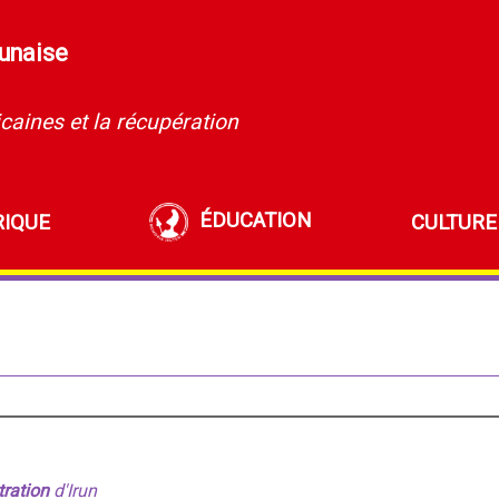
runaise
caines et la récupération
ÉDUCATION
RIQUE
CULTURE
ration
d'Irun