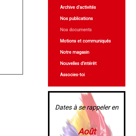
Archive d'activités
Nos publications
Nos documents
Motions et communiqués
Notre magasin
Nouvelles d'intérêt
Associes-toi
Dates à se rappeler en
Août