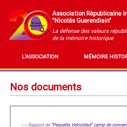
Association Rèpublicaine I
"Nicolás Guerendiain"
La défense des valeurs républi
de la mémoire historique
L'ASSOCIATION
MÉMOIRE HISTO
Nos documents
Rapport de
"
Pequeña Velocidad
" camp de concent