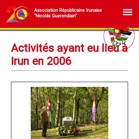
Association Rèpublicaine Irunaise
"Nicolás Guerendiain"
Activités ayant eu lieu à
Irun en 2006