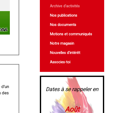
Archive d'activités
Nos publications
Nos documents
Motions et communiqués
Notre magasin
Nouvelles d'intérêt
Associes-toi
 d'un
Dates à se rappeler en
n des
Août