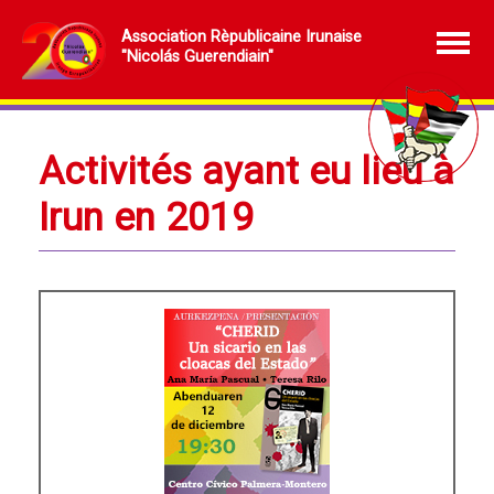
Association Rèpublicaine Irunaise
"Nicolás Guerendiain"
Activités ayant eu lieu à
Irun en 2019