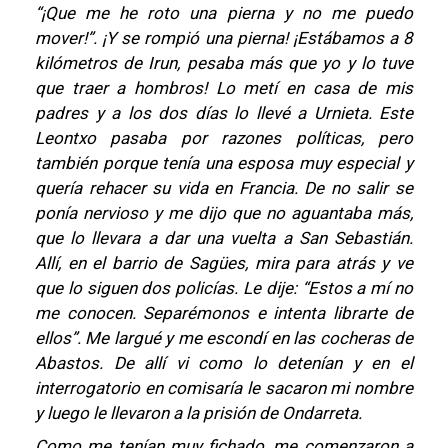
“¡Que me he roto una pierna y no me puedo
mover!”. ¡Y se rompió una pierna! ¡Estábamos a 8
kilómetros de Irun, pesaba más que yo y lo tuve
que traer a hombros! Lo metí en casa de mis
padres y a los dos días lo llevé a Urnieta. Este
Leontxo pasaba por razones políticas, pero
también porque tenía una esposa muy especial y
quería rehacer su vida en Francia. De no salir se
ponía nervioso y me dijo que no aguantaba más,
que lo llevara a dar una vuelta a San Sebastián.
Allí, en el barrio de Sagües, mira para atrás y ve
que lo siguen dos policías. Le dije: “Estos a mí no
me conocen. Separémonos e intenta librarte de
ellos”. Me largué y me escondí en las cocheras de
Abastos. De allí vi como lo detenían y en el
interrogatorio en comisaría le sacaron mi nombre
y luego le llevaron a la prisión de Ondarreta.
Como me tenían muy fichado, me comenzaron a