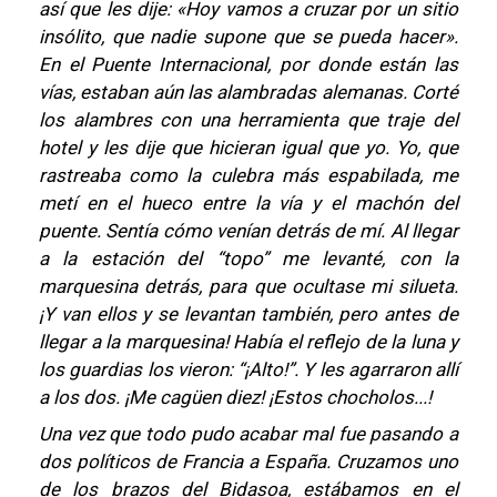
así que les dije: «Hoy vamos a cruzar por un sitio
insólito, que nadie supone que se pueda hacer».
En el Puente Internacional, por donde están las
vías, estaban aún las alambradas alemanas. Corté
los alambres con una herramienta que traje del
hotel y les dije que hicieran igual que yo. Yo, que
rastreaba como la culebra más espabilada, me
metí en el hueco entre la vía y el machón del
puente. Sentía cómo venían detrás de mí. Al llegar
a la estación del “topo” me levanté, con la
marquesina detrás, para que ocultase mi silueta.
¡Y van ellos y se levantan también, pero antes de
llegar a la marquesina! Había el reflejo de la luna y
los guardias los vieron: “¡Alto!”. Y les agarraron allí
a los dos. ¡Me cagüen diez! ¡Estos chocholos...!
Una vez que todo pudo acabar mal fue pasando a
dos políticos de Francia a España. Cruzamos uno
de los brazos del Bidasoa, estábamos en el