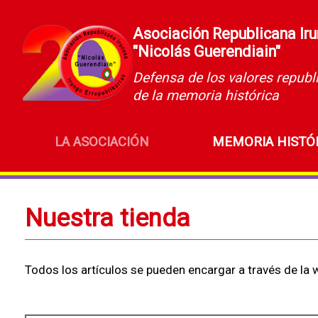
Asociación Republicana Ir
"Nicolás Guerendiain"
Defensa de los valores republ
de la memoria histórica
LA ASOCIACIÓN
MEMORIA HISTÓ
Nuestra tienda
Todos los artículos se pueden encargar a través de la