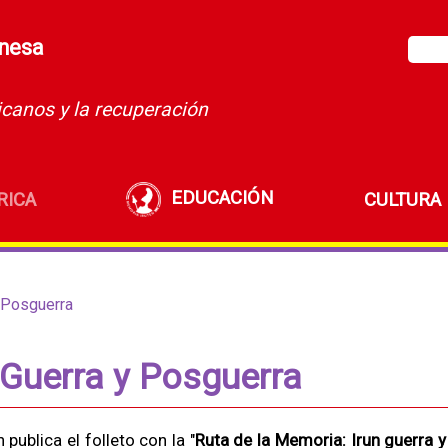
unesa
icanos y la recuperación
EDUCACIÓN
RICA
CULTURA
y Posguerra
 Guerra y Posguerra
ublica el folleto con la "
Ruta de la Memoria: Irun guerra y