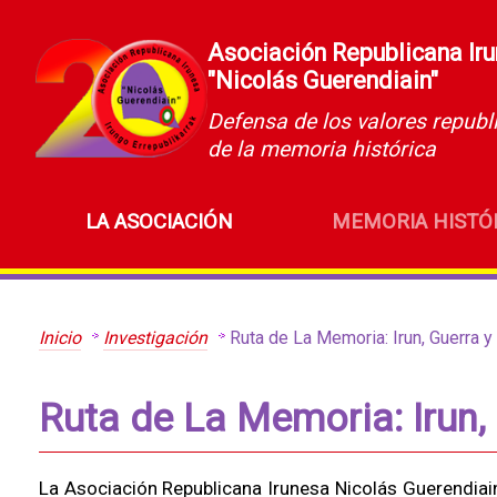
Asociación Republicana Ir
"Nicolás Guerendiain"
Defensa de los valores republ
de la memoria histórica
LA ASOCIACIÓN
MEMORIA HISTÓ
Inicio
Investigación
Ruta de La Memoria: Irun, Guerra 
Ruta de La Memoria: Irun,
La Asociación Republicana Irunesa Nicolás Guerendiain p