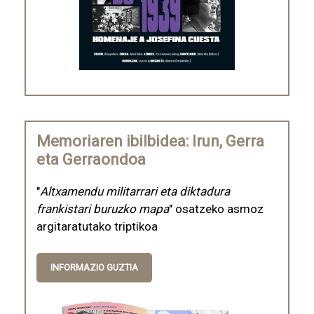
Memoriaren ibilbidea: Irun, Gerra
eta Gerraondoa
"
Altxamendu militarrari eta diktadura
frankistari buruzko mapa
" osatzeko asmoz
argitaratutako triptikoa
INFORMAZIO GUZTIA