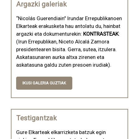
Argazki galeriak
“Nicolás Guerendiain" Irundar Errepublikanoen
Elkarteak erakusketa hau antolatu du, hainbat
argazki eta dokumenturekin:
KONTRASTEAK
:
(Irun Errepublikan, Niceto Alcalá Zamora
presidentearen bisita. Gerra, sutea, itzulera.
Askatasunaren aurka altxa zirenen eta
askatasuna galdu zuten presoen irudiak).
IKUSI GALERIA GUZTIAK
Testigantzak
Gure Elkarteak elkarrizketa batzuk egin