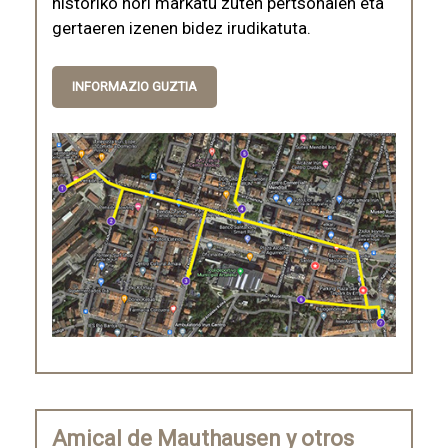
historiko hori markatu zuten pertsonaien eta
gertaeren izenen bidez irudikatuta.
INFORMAZIO GUZTIA
Amical de Mauthausen y otros