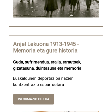
Anjel Lekuona 1913-1945 -
Memoria eta gure historia
Guda, sufrimendua, eraila, errautsak,
gizatasuna, duintasuna eta memoria
Euskaldunen deportazioa nazien
kontzentrazio esparruetara
INFORMAZIO GUZTIA