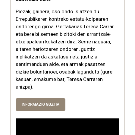
Piezak, gainera, oso ondo islatzen du
Errepublikaren kontrako estatu-kolpearen
ondorengo giroa. Gertakariak Teresa Carrar
eta bere bi semeen bizitoki den arrantzale-
etxe apalean kokatzen dira. Seme nagusia,
aitaren heriotzaren ondoren, guztiz
inplikatzen da askatasun eta justizia
sentimenduen alde, eta armak pasatzen
dizkie boluntarioei, osabak lagunduta (gure
kasuan, emakume bat, Teresa Carraren
ahizpa).
INFORMAZIO GUZTIA