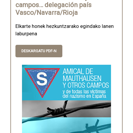
campos… delegación país
Vasco/Navarra/Rioja
Elkarte honek hezkuntzarako egindako lanen
laburpena
DESKARGATU PDF-N