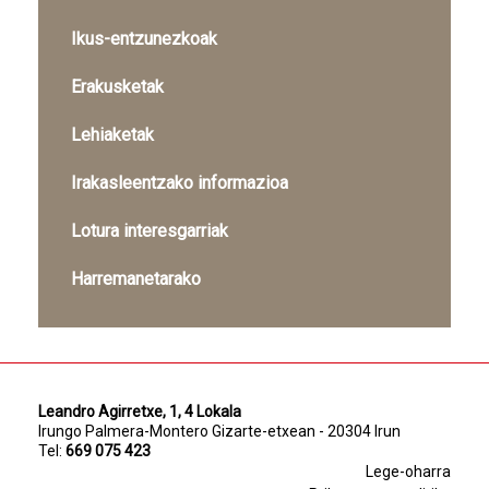
Ikus-entzunezkoak
Erakusketak
Lehiaketak
Irakasleentzako informazioa
Lotura interesgarriak
Harremanetarako
Leandro Agirretxe, 1, 4 Lokala
Irungo Palmera-Montero Gizarte-etxean - 20304 Irun
Tel:
669 075 423
Lege-oharra