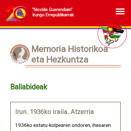
"Nicolás Guerendiain"
Irungo Errepublikarrak
Memoria Historikoa
eta Hezkuntza
Baliabideak
Irun. 1936ko iraila. Atzerria
1936ko estatu-kolpearen ondoren, ihesaren