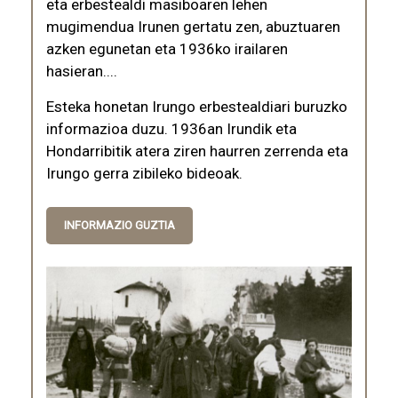
eta erbestealdi masiboaren lehen
mugimendua Irunen gertatu zen, abuztuaren
azken egunetan eta 1936ko irailaren
hasieran....
Esteka honetan Irungo erbestealdiari buruzko
informazioa duzu. 1936an Irundik eta
Hondarribitik atera ziren haurren zerrenda eta
Irungo gerra zibileko bideoak.
INFORMAZIO GUZTIA