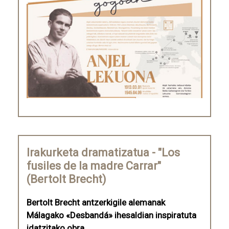
Irakurketa dramatizatua - "Los
fusiles de la madre Carrar"
(Bertolt Brecht)
Bertolt Brecht antzerkigile alemanak
Málagako «Desbandá» ihesaldian inspiratuta
idatzitako obra.