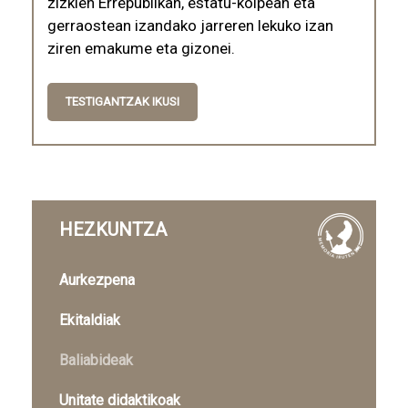
zizkien Errepublikan, estatu-kolpean eta
gerraostean izandako jarreren lekuko izan
ziren emakume eta gizonei.
TESTIGANTZAK IKUSI
HEZKUNTZA
Aurkezpena
Ekitaldiak
Baliabideak
Unitate didaktikoak