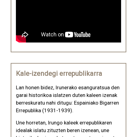
Kale-izendegi errepublikarra
Lan honen bidez, Irunerako esanguratsua den
garai historikoa islatzen duten kaleen izenak
berreskuratu nahi ditugu: Espainiako Bigarren
Errepublika (1931-1939).
Une horretan, Irungo kaleek errepublikaren
idealak islatu zituzten beren izenean, une