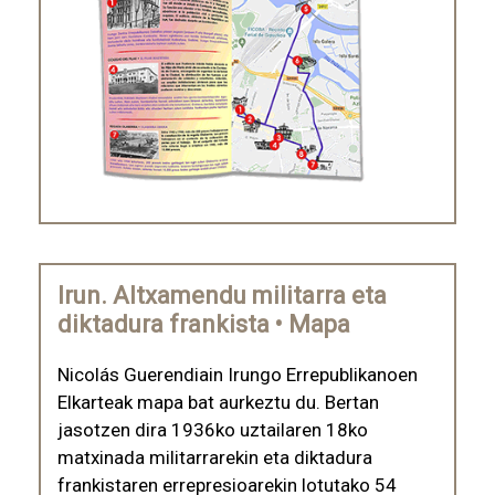
Irun. Altxamendu militarra eta
diktadura frankista • Mapa
Nicolás Guerendiain Irungo Errepublikanoen
Elkarteak mapa bat aurkeztu du. Bertan
jasotzen dira 1936ko uztailaren 18ko
matxinada militarrarekin eta diktadura
frankistaren errepresioarekin lotutako 54