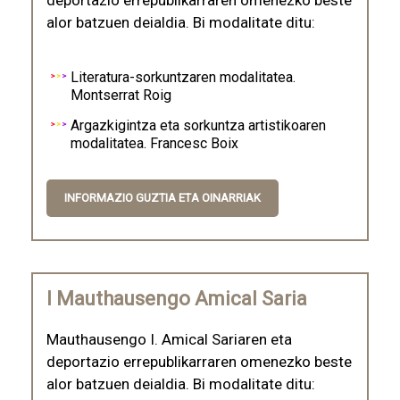
deportazio errepublikarraren omenezko beste
alor batzuen deialdia. Bi modalitate ditu:
Literatura-sorkuntzaren modalitatea.
Montserrat Roig
Argazkigintza eta sorkuntza artistikoaren
modalitatea. Francesc Boix
INFORMAZIO GUZTIA ETA OINARRIAK
I Mauthausengo Amical Saria
Mauthausengo I. Amical Sariaren eta
deportazio errepublikarraren omenezko beste
alor batzuen deialdia. Bi modalitate ditu: