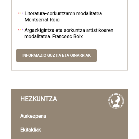
Literatura-sorkuntzaren modalitatea.
Montserrat Roig
Argazkigintza eta sorkuntza artistikoaren
modalitatea. Francesc Boix
INFORMAZIO GUZTIA ETA OINARRIAK
HEZKUNTZA
Aurkezpena
Ekitaldiak