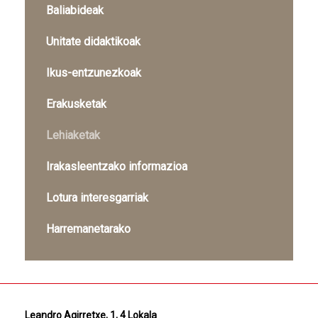
Baliabideak
Unitate didaktikoak
Ikus-entzunezkoak
Erakusketak
Lehiaketak
Irakasleentzako informazioa
Lotura interesgarriak
Harremanetarako
Leandro Agirretxe, 1, 4 Lokala