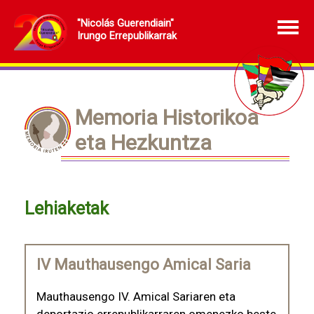
"Nicolás Guerendiain"
Irungo Errepublikarrak
Memoria Historikoa
eta Hezkuntza
Lehiaketak
IV Mauthausengo Amical Saria
Mauthausengo IV. Amical Sariaren eta