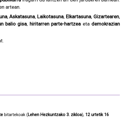
en artean.
una
,
Askatasuna
,
Laikotasuna
,
Elkartasuna
,
Gizartearen
,
n balio gisa
,
hiritarren parte-hartzea
eta
demokrazian
t.
te
bitartekoak (
Lehen Hezkuntzako 3. zikloa
),
12 urtetik 16