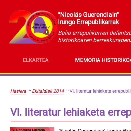
"Nicolás Guerendiain"
Irungo Errepublikarrak
Balio errepulikarren defents
historikoaren berreskurapen
ELKARTEA
MEMORIA HISTORIKO
Hasiera
Ekitaldiak 2014
VI. literatur lehiaketa errepub
VI. literatur lehiaketa err
“Nicolás Guerendiain” Irungo Elka