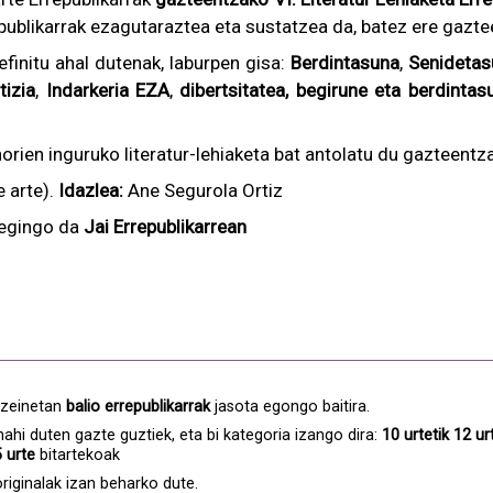
publikarrak ezagutaraztea eta sustatzea da, batez ere gazte
efinitu ahal dutenak, laburpen gisa:
Berdintasuna
,
Senidetas
tizia
,
Indarkeria EZA
,
dibertsitatea,
begirune eta berdintasu
horien inguruko literatur-lehiaketa bat antolatu du gazteentza
e arte).
Idazlea:
Ane Segurola Ortiz
 egingo da
Jai Errepublikarrean
, zeinetan
balio errepublikarrak
jasota egongo baitira.
ahi duten gazte guztiek, eta bi kategoria izango dira:
10 urtetik 12 ur
5 urte
bitartekoak
originalak izan beharko dute.