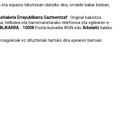
eta espazio bikoitzean idatziko dira, orrialde bakar batean,
 Lehiaketa Errepublikarra Gazteentzat
”. Original bakoitza
na, helbidea eta harremanetarako telefonoa eta egilearen e-
UBLIKARRA
-
10008
Posta-kutxatila IRUN edo
Arbelaitz
kaleko
geroagokoak ez dituztenak hartuko dira epearen barruan