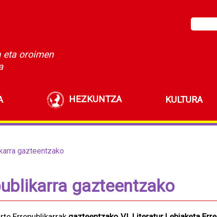
a eta oroimen
a
HEZKUNTZA
A
KULTURA
likarra gazteentzako
epublikarra gazteentzako
rte Errepublikarrak
gazteentzako VI. Literatur Lehiaketa Erre