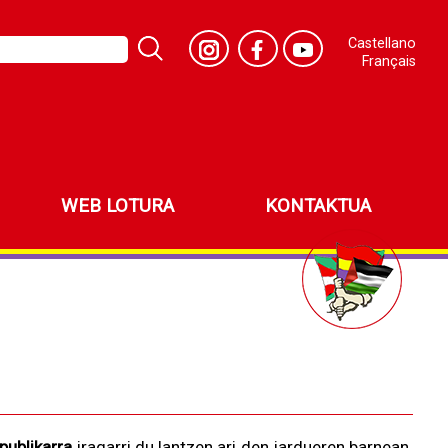
Castellano
Français
WEB LOTURA
KONTAKTUA
publikarra
iragarri du lantzen ari den jardueren barnean.