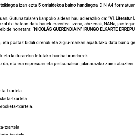
 txikiagoa
izan ezta
5 orrialdekoa baino handiagoa
; DIN A4 formatuan 
ruan. Gutunazalaren kanpoko aldean hau adieraziko da: “
VI. Literatur
zal itxi batean datu hauek eranstea: izena, abizenak, NANa, jaiotegu
elbide honetara: “
NICOLÁS GUERENDIAIN” IRUNGO ELKARTE ERREP
, eta postaz bidali direnak eta zigilu-markan aipatutako data baino 
eta kulturarekin lotutako hainbat irundarrek.
da, eta era espresuan eta pertsonalean jakinaraziko zaie irabazleei
eta-txartela
sketa-txartela
erosketa-txartela.
a-txartela