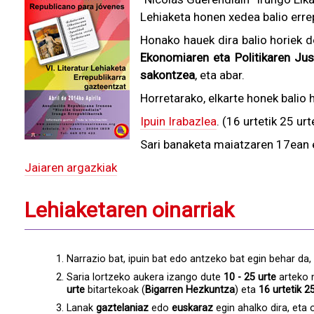
Lehiaketa honen xedea balio erre
Honako hauek dira balio horiek d
Ekonomiaren eta Politikaren Jus
sakontzea
, eta abar.
Horretarako, elkarte honek balio 
Ipuin Irabazlea
. (16 urtetik 25 urt
Sari banaketa maiatzaren 17ean
Jaiaren argazkiak
Lehiaketaren oinarriak
Narrazio bat, ipuin bat edo antzeko bat egin behar da
Saria lortzeko aukera izango dute
10 - 25 urte
arteko n
urte
bitartekoak (
Bigarren Hezkuntza
) eta
16 urtetik 2
Lanak
gaztelaniaz
edo
euskaraz
egin ahalko dira, eta 