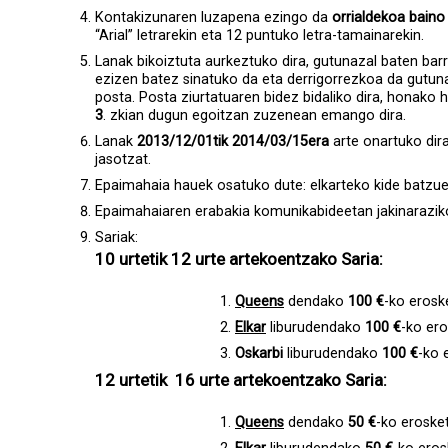
Kontakizunaren luzapena ezingo da
orrialdekoa baino
“Arial” letrarekin eta 12 puntuko letra-tamainarekin.
Lanak bikoiztuta aurkeztuko dira, gutunazal baten bar
ezizen batez sinatuko da eta derrigorrezkoa da gutuna
posta. Posta ziurtatuaren bidez bidaliko dira, honako h
3
. zkian dugun egoitzan zuzenean emango dira.
Lanak
2013/12/01tik 2014/03/15era
arte onartuko dira
jasotzat.
Epaimahaia hauek osatuko dute: elkarteko kide batzuek 
Epaimahaiaren erabakia komunikabideetan jakinaraziko 
Sariak:
10 urtetik 12 urte artekoentzako Saria:
Queens
dendako
100 €
-ko erosk
Elkar
liburudendako
100 €
-ko ero
Oskarbi
liburudendako
100 €
-ko 
12 urtetik 16 urte artekoentzako Saria:
Queens
dendako
50 €
-ko erosket