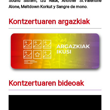
Sound Sistem, Izu Nauk, Another St.Valentine
Alone, Meltdown Korkut y Sangre de mono.
Kontzertuaren argazkiak
Kontzertuaren bideoak