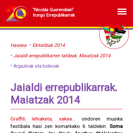
"Nicolás Guerendiain"
Irungo Errepublikarrak
Hasiera
Ekitaldiak 2014
Jaialdi errepublikarren taldeak. Maiatzak 2014
Argazkiak eta bideoak
Jaialdi errepublikarrak.
Maiatzak 2014
Graffiti lehiaketa, xakea...
ondoren musika
festibala hasi zen komarkako 6 taldekin:
Soma