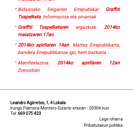
Bidasoako Seigarren Errepublikar
Graffiti
Txapelketa
. Informazioa eta oinarriak
Graffiti Txapelketaren
argazkiak.
2014ko
maiatzaren 17an
.
2014ko apirilaren 14an
. Martxa Errepublikarra,
bandera Errepublikanoa igo, herri bazkaria...
Manifestazioa:
2014ko apirilaren 12an
Donostian
Leandro Agirretxe, 1, 4 Lokala
Irungo Palmera-Montero Gizarte-etxean - 20304 Irun
Tel:
669 075 423
Lege-oharra
Pribatutasun politika