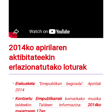
2014ko apirilaren
aktibitateekin
erlazionatutako loturak
Erakusketa
"Errepublikari begirada". Apirilak
2014
Kontzertu Errepublikarrak
komarkako musika
taldeekin. Taldeen Informazioa.
2014ko
maiatzaren 17an
.