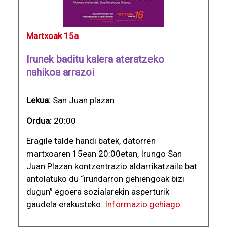
Martxoak 15a
Irunek baditu kalera ateratzeko
nahikoa arrazoi
Lekua:
San Juan plazan
Ordua:
20:00
Eragile talde handi batek, datorren
martxoaren 15ean 20:00etan, Irungo San
Juan Plazan kontzentrazio aldarrikatzaile bat
antolatuko du “irundarron gehiengoak bizi
dugun” egoera sozialarekin asperturik
gaudela erakusteko.
Informazio gehiago