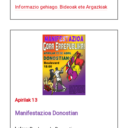
Informazio gehiago. Bideoak ete Argazkiak
Apirilak 13
Manifestazioa Donostian