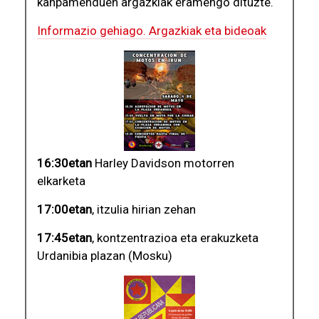
kanpamenduen argazkiak eramengo dituzte.
Informazio gehiago. Argazkiak eta bideoak
16:30etan
Harley Davidson motorren
elkarketa
17:00etan
, itzulia hirian zehan
17:45etan
, kontzentrazioa eta erakuzketa
Urdanibia plazan (Mosku)