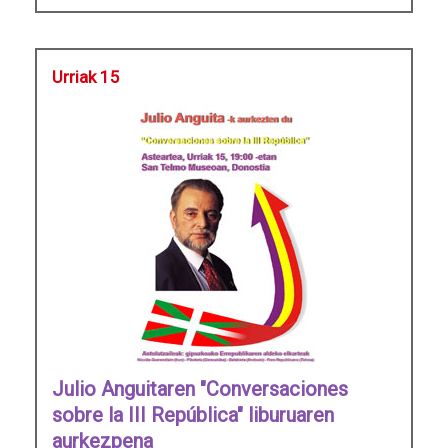
Urriak 15
Julio Anguitaren "Conversaciones
sobre la III República" liburuaren
aurkezpena