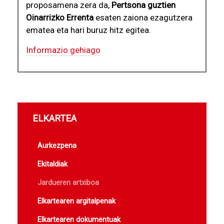
proposamena zera da,
Pertsona guztien
Oinarrizko Errenta
esaten zaiona ezagutzera
ematea eta hari buruz hitz egitea.
Informazio gehiago
ELKARTEA
Aurkezpena
Ekitaldiak
Jardueren artxiboa
Elkartearen argitalpenak
Elkartearen dokumentuak