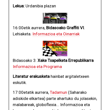
Lekua:
Urdanibia plazan
16:00etik aurrera,
Bidasoako Graffiti VI
.
Lehiaketa.
Informazioa eta Oinarriak
Bidasoako 3.
Xake Txapelketa Errepublikarra
Informazioa eta Programa
Literatur erakusketa
hainbat argitaletxeen
eskutik.
17:00etatik aurrera,
Tadamun
(Saharako
adiskide elkartea) parte ahartuko du jolasekin,
malabareak, globoflexia... Informazioa eta