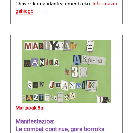
Chavez komandantea omentzeko.
Informazio
gehiago
Martxoak 8a
Manifestazioa:
Le combat continue, gora borroka