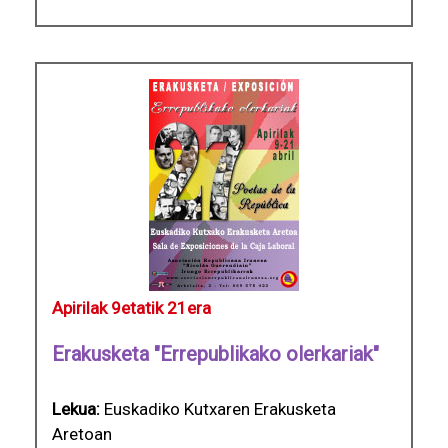
Apirilak 9etatik 21era
Erakusketa "Errepublikako olerkariak"
Lekua:
Euskadiko Kutxaren Erakusketa
Aretoan