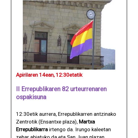
Apirilaren 14ean, 12:30etatik
II Errepublikaren 82 urteurrenaren
ospakisuna
12:30etik aurrera, Errepublikarren antzinako
Zentrotik (Ensantxe plaza),
Martxa
Errepublikarra
irtengo da. Irungo kaleetan
zehar abiatuko da eta San Juan plazan