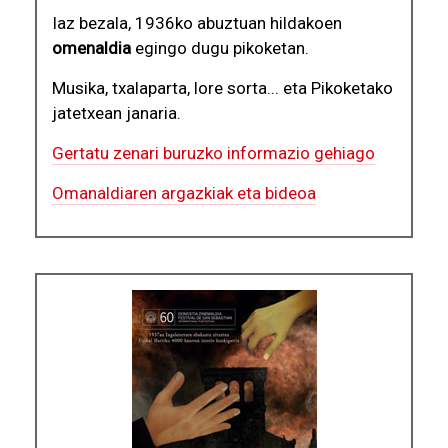
Iaz bezala, 1936ko abuztuan hildakoen
omenaldia
egingo dugu pikoketan.
Musika, txalaparta, lore sorta... eta Pikoketako
jatetxean janaria.
Gertatu zenari buruzko informazio gehiago
Omanaldiaren argazkiak eta bideoa