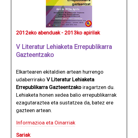
2012eko abenduak - 2013ko apirilak
V Literatur Lehiaketa Errepublikarra
Gazteentzako
Elkartearen ekitaldien artean hurrengo
udaberrirako
V Literatur Lehiaketa
Errepublikarra Gazteentzako
iragartzen du.
Lehiaketa honen xedea balio errepublikarrak
ezagutaraztea eta sustatzea da, batez ere
gazteen artean.
Informazioa eta Oinarriak
Sariak