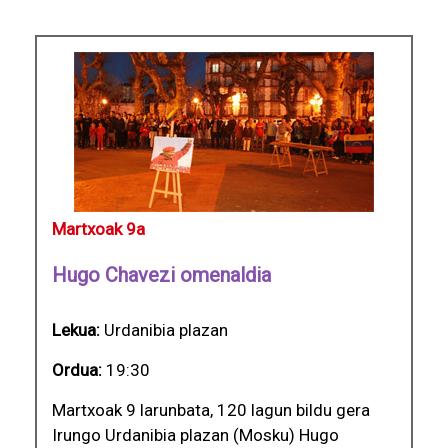
Martxoak 9a
Hugo Chavezi omenaldia
Lekua:
Urdanibia plazan
Ordua:
19:30
Martxoak 9 larunbata, 120 lagun bildu gera
Irungo Urdanibia plazan (Mosku) Hugo