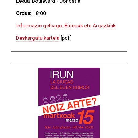
Lekua:
Boulevard - Donostia
Ordua:
18:00
Informazio gehiago. Bideoak ete Argazkiak
Deskargatu kartela
[pdf]