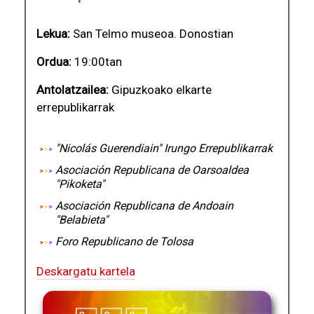
Lekua:
San Telmo museoa. Donostian
Ordua:
19:00tan
Antolatzailea:
Gipuzkoako elkarte
errepublikarrak
"Nicolás Guerendiain" Irungo Errepublikarrak
Asociación Republicana de Oarsoaldea
"Pikoketa"
Asociación Republicana de Andoain
"Belabieta"
Foro Republicano de Tolosa
Deskargatu kartela