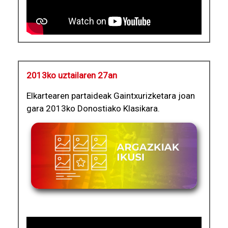
2013ko uztailaren 27an
Elkartearen partaideak Gaintxurizketara joan
gara 2013ko Donostiako Klasikara.