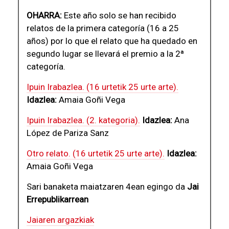
OHARRA:
Este año solo se han recibido
relatos de la primera categoría (16 a 25
años) por lo que el relato que ha quedado en
segundo lugar se llevará el premio a la 2ª
categoría.
Ipuin Irabazlea. (16 urtetik 25 urte arte).
Idazlea:
Amaia Goñi Vega
Ipuin Irabazlea. (2. kategoria).
Idazlea:
Ana
López de Pariza Sanz
Otro relato. (16 urtetik 25 urte arte).
Idazlea:
Amaia Goñi Vega
Sari banaketa maiatzaren 4ean egingo da
Jai
Errepublikarrean
Jaiaren argazkiak