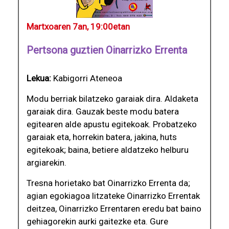
Martxoaren 7an, 19:00etan
Pertsona guztien Oinarrizko Errenta
Lekua:
Kabigorri Ateneoa
Modu berriak bilatzeko garaiak dira. Aldaketa
garaiak dira. Gauzak beste modu batera
egitearen alde apustu egitekoak. Probatzeko
garaiak eta, horrekin batera, jakina, huts
egitekoak; baina, betiere aldatzeko helburu
argiarekin.
Tresna horietako bat Oinarrizko Errenta da;
agian egokiagoa litzateke Oinarrizko Errentak
deitzea, Oinarrizko Errentaren eredu bat baino
gehiagorekin aurki gaitezke eta. Gure