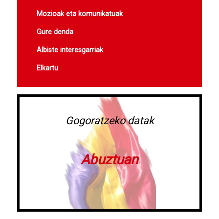
Mozioak eta komunikatuak
Gure denda
Albiste interesgarriak
Elkartu
Gogoratzeko datak
Abuztuan