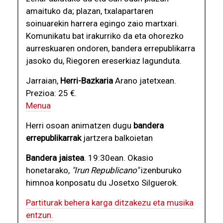
amaituko da; plazan, txalapartaren
soinuarekin harrera egingo zaio martxari.
Komunikatu bat irakurriko da eta ohorezko
aurreskuaren ondoren, bandera errepublikarra
jasoko du, Riegoren ereserkiaz lagunduta.
Jarraian,
Herri-Bazkaria
Arano jatetxean.
Prezioa: 25 €.
Menua
Herri osoan animatzen dugu
bandera
errepublikarrak
jartzera balkoietan
Bandera jaistea
. 19:30ean. Okasio
honetarako,
"Irun Republicano"
izenburuko
himnoa konposatu du Josetxo Silguerok.
Partiturak behera karga ditzakezu eta musika
entzun.