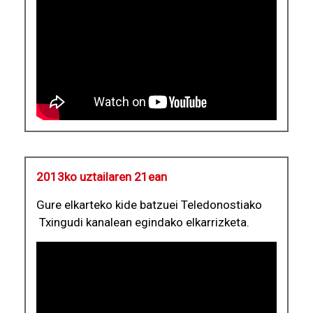
2013ko uztailaren 21ean
Gure elkarteko kide batzuei Teledonostiako
Txingudi kanalean egindako elkarrizketa.