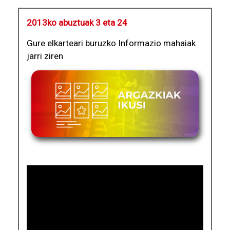
2013ko abuztuak 3 eta 24
Gure elkarteari buruzko Informazio mahaiak
jarri ziren