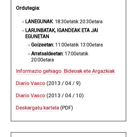
Ordutegia:
LANEGUNAK
: 18:30etatik 20:30etara
LARUNBATAK, IGANDEAK ETA JAI
EGUNETAN
Goizeetan:
11:00etatik 13:00etara
Arratsaldeetan:
17:00etatik
20:00etara
Informazio gehiago. Bideoak ete Argazkiak
Diario Vasco
(2013 / 04 / 9)
Diario Vasco
(2013 / 04 / 10)
Deskargatu kartela
(PDF)