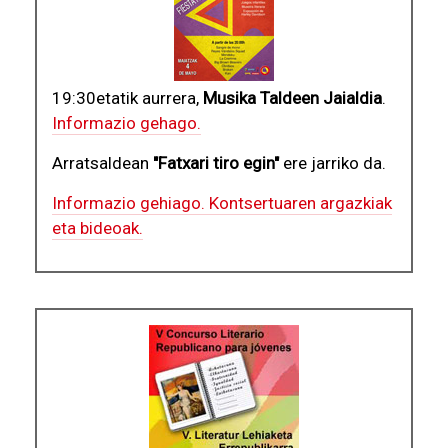
19:30etatik aurrera,
Musika Taldeen Jaialdia
.
Informazio gehago.
Arratsaldean
"Fatxari tiro egin"
ere jarriko da.
Informazio gehiago. Kontsertuaren argazkiak
eta bideoak.