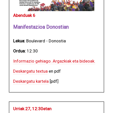
Abenduak 6
Manifestazioa Donostian
Lekua:
Boulevard - Donostia
Ordua:
12:30
Informazio gehiago. Argazkiak eta bideoak.
Deskargatu textua
en pdf
Deskargatu kartela
[pdf]
Urriak 27, 12:30etan