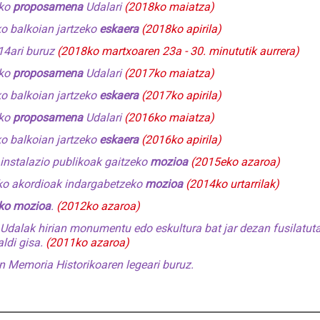
eko
proposamena
Udalari
(2018ko maiatza)
ko balkoian jartzeko
eskaera
(2018ko apirila)
14ari buruz
(2018ko martxoaren 23a - 30. minututik aurrera)
eko
proposamena
Udalari
(2017ko maiatza)
ko balkoian jartzeko
eskaera
(2017ko apirila)
eko
proposamena
Udalari
(2016ko maiatza)
ko balkoian jartzeko
eskaera
(2016ko apirila)
o instalazio publikoak gaitzeko
mozioa
(2015eko azaroa)
ako akordioak indargabetzeko
mozioa
(2014ko urtarrilak)
eko mozioa
.
(2012ko azaroa)
go Udalak hirian monumentu edo eskultura bat jar dezan fusilatut
ldi gisa.
(2011ko azaroa)
an Memoria Historikoaren legeari buruz.