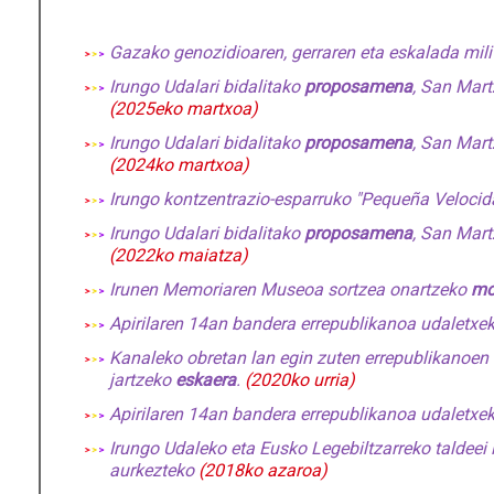
Gazako genozidioaren, gerraren eta eskalada mil
Irungo Udalari bidalitako
proposamena
, San Mart
(2025eko martxoa)
Irungo Udalari bidalitako
proposamena
, San Mart
(2024ko martxoa)
Irungo kontzentrazio-esparruko "
Pequeña Velocid
Irungo Udalari bidalitako
proposamena
, San Mart
(2022ko maiatza)
Irunen Memoriaren Museoa sortzea onartzeko
mo
Apirilaren 14an bandera errepublikanoa udaletxe
Kanaleko obretan lan egin zuten errepublikanoen 
jartzeko
eskaera
.
(2020ko urria)
Apirilaren 14an bandera errepublikanoa udaletxe
Irungo Udaleko eta Eusko Legebiltzarreko taldeei 
aurkezteko
(2018ko azaroa)