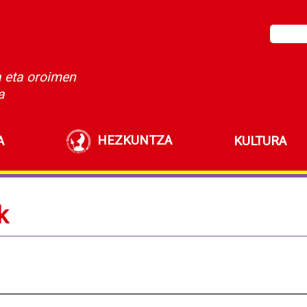
a eta oroimen
a
HEZKUNTZA
A
KULTURA
k