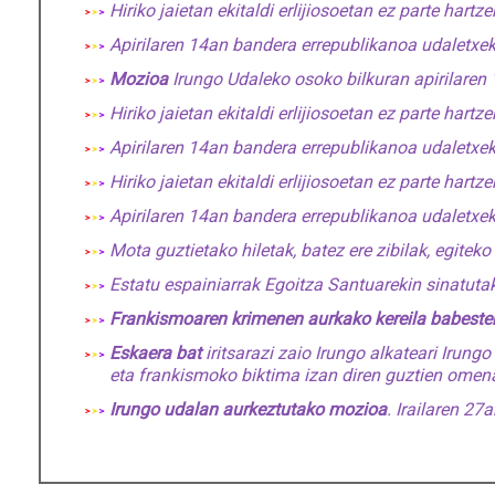
Hiriko jaietan ekitaldi erlijiosoetan ez parte hartz
Apirilaren 14an bandera errepublikanoa udaletxe
Mozioa
Irungo Udaleko osoko bilkuran apirilaren 
Hiriko jaietan ekitaldi erlijiosoetan ez parte hartz
Apirilaren 14an bandera errepublikanoa udaletxe
Hiriko jaietan ekitaldi erlijiosoetan ez parte hartz
Apirilaren 14an bandera errepublikanoa udaletxe
Mota guztietako hiletak, batez ere zibilak, egitek
Estatu espainiarrak Egoitza Santuarekin sinatut
Frankismoaren krimenen aurkako kereila babest
Eskaera bat
iritsarazi zaio Irungo alkateari Irun
eta frankismoko biktima izan diren guztien omena
Irungo udalan aurkeztutako mozioa
. Irailaren 27