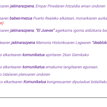
noaren
jakinarazpena
, Empar Pinedaren hitzaldia eman ondoren
tearen
babes-mezua
Puerto Realeko alkateari, monarkiaren aurk
n)
noaren
jakinarazpena
,
“El Jueves”
agerkarira igorria aldizkaria ba
rtearen
jakinarazpena
Memoria Historikoaren Legearen
“desblok
ko elkartearen
komunikatua
apirilaren 26an Gernikako
ko elkartearen
komunikatua
emakume langilearen egunean.
go Udalaren plenoaren ondoren
ko elkartearen
Komunikatua
kongresuarren diputaduei bidalitak