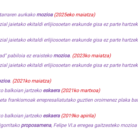
itarraren aurkako
mozioa
(2025eko maiatza)
zial jaietako ekitaldi erlijiosoetan erakunde gisa ez parte hartze
zial jaietako ekitaldi erlijiosoetan erakunde gisa ez parte hartze
ad
" pabiloia ez eraisteko
mozioa
.
(2023ko maiatza)
zial jaietako ekitaldi erlijiosoetan erakunde gisa ez parte hartze
zioa
.
(2021ko maiatza)
ko balkoian jartzeko
eskaera
(2021ko martxoa)
eta frankismoak errepresaliatutako guztien oroimenez plaka ba
ko balkoian jartzeko
eskaera
(2019ko apirila)
igorritako
proposamena
, Felipe VI.a erregea gaitzesteko mozioa