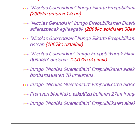
“Nicolas Guerendiain” Irungo Elkarte Errepublika
(2008ko urriaren 14ean)
"Nicolas Gerendiain" Irungo Errepublikarren Elkar
adierazpenak egiteagatik
(2008ko apirilaren 30ea
“Nicolas Guerendiain” Irungo Elkarte Errepublika
ostean
(2007ko uztailak)
“Nicolas Guerendian” Irungo Errepublikarrak Elka
itunaren”
ondoren.
(2007ko ekainak)
Irungo "Nicolas Guerendiain" Errepublikaren alde
bonbardatuaren 70 urteurrena.
Irungo "Nicolas Guerendiain" Errepublikaren alde
Prentsari bidalitako
ezkutitza
irailaren 27an Irun
Irungo "Nicolás Guerendiain" Errepuiblikaren alde