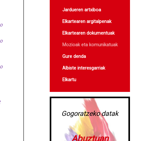
Jardueren artxiboa
Elkartearen argitalpenak
ko
Elkartearen dokumentuak
ko
Mozioak eta komunikatuak
Gure denda
ko
Albiste interesgarriak
Elkartu
t
Gogoratzeko datak
Abuztuan