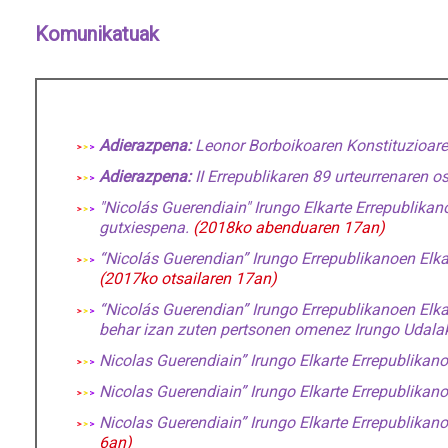
Komunikatuak
Adierazpena:
Leonor Borboikoaren Konstituzioare
Adierazpena:
II Errepublikaren 89 urteurrenaren o
"Nicolás Guerendiain" Irungo Elkarte Errepublika
gutxiespena.
(2018ko abenduaren 17an)
“Nicolás Guerendian” Irungo Errepublikanoen Elk
(2017ko otsailaren 17an)
“Nicolás Guerendian” Irungo Errepublikanoen Elk
behar izan zuten pertsonen omenez Irungo Udala
Nicolas Guerendiain” Irungo Elkarte Errepublikan
Nicolas Guerendiain” Irungo Elkarte Errepublikan
Nicolas Guerendiain” Irungo Elkarte Errepublikan
6an)