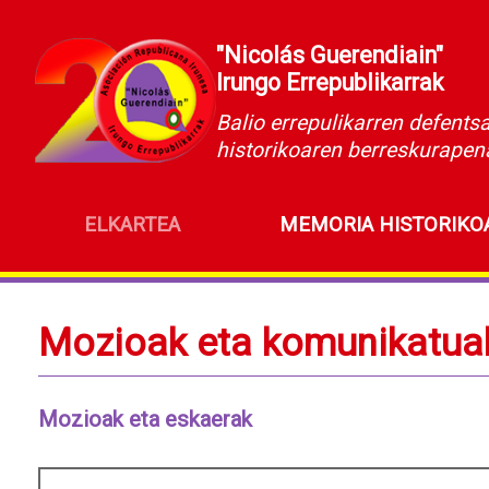
"Nicolás Guerendiain"
Irungo Errepublikarrak
Balio errepulikarren defents
historikoaren berreskurapen
ELKARTEA
MEMORIA HISTORIKO
Mozioak eta komunikatua
Mozioak eta eskaerak