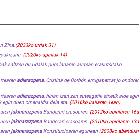
n Zina.
(2023ko urriak 31)
spakizuna.
(2020ko apirilak 14)
noak saltzen du Udalak gure lanaren aurrean erakutsitako
artearen
adierazpena
, Cristina de Borbón errugabetzat jo ondoren
artearen
adierazpena
, hirian izan zen suteagatik etxetik alde egin
k egin duen omenaldia dela eta.
(2016ko irailaren 1ean)
oaren
jakinarazpena
Banderari erasoaren.
(2012ko apirilaren 16
oaren
jakinarazpena
Banderari erasoaren.
(2010ko apirilaren 13
oaren
jakinarazpena
Konstituzioaren egunean
(2008ko abendua