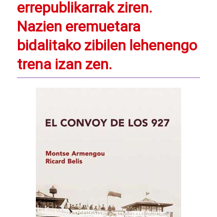
errepublikarrak ziren.
Nazien eremuetara
bidalitako zibilen lehenengo
trena izan zen.