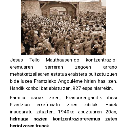
Jesus Tello Mauthausen-go kontzentrazio-
eremuaren sarreran zegoen arrano
mehatxatzailearen estatua eraistera bultzatu zuen
bide luzea Frantziako Angoulême hirian hasi zen.
Handik konboi bat abiatu zen, 927 espainiarrekin
.
Familia osoak ziren; Francorengandik ihesi
Frantzian errefuxiatu ziren zibilak. Haiek
inauguratu zituzten, 1940ko abuztuaren 20an,
helmuga nazien kontzentrazio-eremua zuten
heriotzaren trenak.