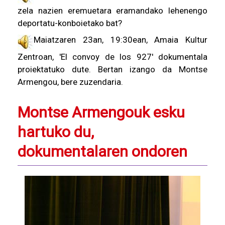
zela nazien eremuetara eramandako lehenengo
deportatu-konboietako bat?
Maiatzaren 23an, 19:30ean, Amaia Kultur
Zentroan, 'El convoy de los 927' dokumentala
proiektatuko dute. Bertan izango da Montse
Armengou, bere zuzendaria.
Montse Armengouk esku
hartuko du,
dokumentalaren ondoren