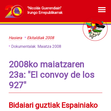
"Nicolás Guerendiain"
Irungo Errepublikarrak
Hasiera
Ekitaldiak 2008
Dokumentalak: Maiatza 2008
2008ko maiatzaren
23a: "El convoy de los
927"
Bidaiari guztiak Espainiako