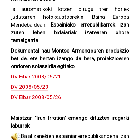
Ia automatikoki lotzen ditugu tren horiek
judutarren holokaustoarekin. Baina Europa
Mendebaldean,
Espainiako errepublikarrek izan
zuten lehen bidaiariak izatearen ohore
tamalgarria....
Dokumental hau
Montse Armengouren
produkzio
bat da, eta bertan izango da bera, proiekzioaren
ondoren solasaldia egiteko.
DV Eibar 2008/05/21
DV 2008/05/23
DV Eibar 2008/05/26
Maiatzan "Irun Irratian" emango dituzten iragarki
laburrak
Ba al zenekien espainiar errepublikanoena izan