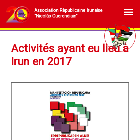
Association Rèpublicaine Irunaise
"Nicolás Guerendiain"
Activités ayant eu lieu à
Irun en 2017